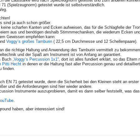
ch die Lautstärke wird nach Spielzeugnorm getestet und zum anderen können d
1 (Spielzeugnorm) getestet wurde ist selbstverständlich.
Weg.
chten!
ds sind ja auch schon größer.
 keine scharfen Kanten und Ecken aufweisen, das für die Schlagfelle der Tro
nd leiern aus und benötigen deshalb Stimmmechaniken, die wiederum Ecken un
gutem Gewissen empfehlen kann:
 und
Voggy’s großes Tamburin
( 22,5 cm Durchmesse und 12 Schellenpaare).
g an die richtige Haltung und Anwendung des Tamburin vermittelt zu bekommen
ieltechnik und der Spaß am Instrument ist von Anfang an garantiert.
as Buch
„
Voggy‘s Percussion 1x1
“, dort ist alles fundiert erklärt, so das Elt
 Pitti Hecht
in denen er die Haltung fast aller Percussion genau und detailliert 
u finden.
ach EN 71 getestet wurde, denn die Sicherheit bei den Kleinen steht an erster 
größer und die Anforderungen sind hier wieder andere.
ussion Instrumente auszuprobieren, damit es dann selber feststellt, was das
YouTube
.
round haben, aber interessiert sind!