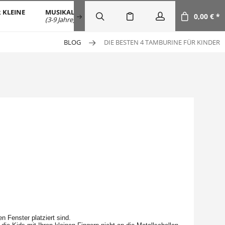
 KLEINE
MUSIKALISCHE FRÜHERZIEHUNG
SALE
DOW
0,00 € *
(3-9 Jahre)
BLOG
DIE BESTEN 4 TAMBURINE FÜR KINDER
n Fenster platziert sind.