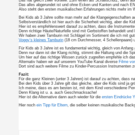
Das hat gleich zwei Vorteile: Zum einen als Schallschutz, denn au
Das alles abgerundet ist und ohne Ecken und Kanten und nach EN 7
Also steht den ersten musikalischen Erfahrungen nichts mehr im 
Bei Kids ab 3 Jahre sollte man mehr auf die Klangeigenschaften a
Selbstverständlich ist hier auch die Sicherheit wichtig, aber die Ki
Hier ist es empfehlenswert darauf zu achten, dass die Instrumente
Denn richtige Häute/Naturfelle sind mit Gerbstoffen behandelt u
Wir haben zwei Tamburin mit Schlägel im Sortiment die ich mit 
Voggy’s kleines Tamburin
(18 cm Durchmesser, 4 Schellenpaare)
Für Kids ab 3 Jahre ist es fundamental wichtig, gleich von Anfan
Denn nur dann ist der Klang richtig, stimmt die Haltung und die Sp
Um hier auf das richtige Wissen zurück zugreifen empfehle ich d
Alternativ haben wir auf unserem YouTube Kanal diverse
Filme von
Dort sind auch weitere Filme zu Kinder-Percussion Instrumenten z
Fazit:
Für die ganz Kleinen (unter 3 Jahren) ist darauf zu achten, dass n
Bei den Kids über 3 Jahre gilt das gleiche, aber die Kids sind ja 
Ich meine, dass es am besten ist, mit dem Kind verschiedene Perc
Denn Klang ist u. a. auch Geschmacksache!
Hier ist die Alternative dann auch wieder für die
ersten Eindrücke 
Hier noch
ein Tipp für Eltern
, die selber keinen musikalische Backg