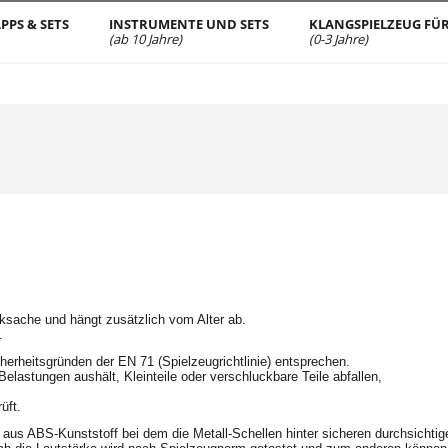
PPS & SETS
INSTRUMENTE UND SETS
KLANGSPIELZEUG FÜR
(ab 10 Jahre)
(0-3 Jahre)
ksache und hängt zusätzlich vom Alter ab.
.
cherheitsgründen der EN 71 (Spielzeugrichtlinie) entsprechen.
Belastungen aushält, Kleinteile oder verschluckbare Teile abfallen,
üft.
aus ABS-Kunststoff bei dem die Metall-Schellen hinter sicheren durchsichtige