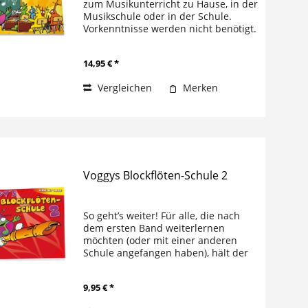
zum Musikunterricht zu Hause, in der
Musikschule oder in der Schule.
Vorkenntnisse werden nicht benötigt.
Der kleine Voggy erklärt
leichtverständlich in seiner
14,95 € *
kindgerechten Art die Grundlagen
der...
Vergleichen
Merken
Voggys Blockflöten-Schule 2
So geht’s weiter! Für alle, die nach
dem ersten Band weiterlernen
möchten (oder mit einer anderen
Schule angefangen haben), hält der
kleine Voggy neue Töne, Taktarten,
Spielstücke und Späße bereit. Im
9,95 € *
zweiten Band der Blockflötenschule...