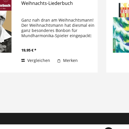
Weihnachts-Liederbuch
Ganz nah dran am Weihnachtsmann!
Der Weihnachtsmann hat diesmal ein
ganz besonderes Bonbon für
Mundharmonika-Spieler eingepackt:
die schönsten und beliebtesten
Weihnachtslieder, von Deutschlands
19,95 € *
Top-Harper Dieter Kropp für die...
Vergleichen
Merken