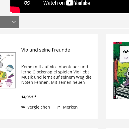
Vio und seine Freunde
Komm mit auf Vios Abenteuer und
lerne Glockenspiel spielen Vio liebt
Musik und lernt auf seinem Weg die
Noten kennen. Mit seinen neuen
Freunden erlebt er manches
Abenteuer. Nach jedem Kapitel
14,95 € *
bringt die Maus das nächste
Klangplättchen...
Vergleichen
Merken