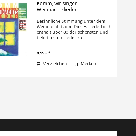
Komm, wir singen
Weihnachtslieder
Besinnliche Stimmung unter dem
Weihnachtsbaum Dieses Liederbuch
enthält über 80 der schönsten und
beliebtesten Lieder zur
Weihnachtszeit – von Advent bis
Dreikönig. Auch einige besonders
8,95 € *
charakteristische fremdsprachige
Lieder sind (mit...
Vergleichen
Merken