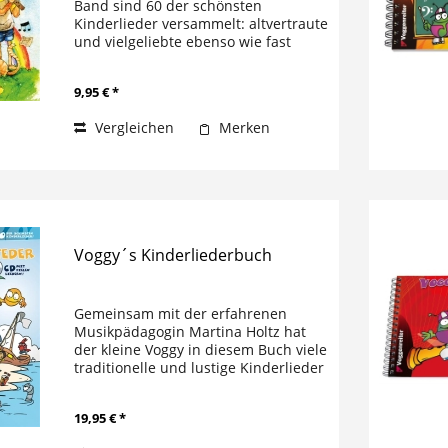
Band sind 60 der schönsten
Kinderlieder versammelt: altvertraute
und vielgeliebte ebenso wie fast
vergessene Schätze. Ein wundervolles
Buch zum Mitsingen, Vorsingen,
9,95 € *
Summen und Spielen oder...
Vergleichen
Merken
Voggy´s Kinderliederbuch
Gemeinsam mit der erfahrenen
Musikpädagogin Martina Holtz hat
der kleine Voggy in diesem Buch viele
traditionelle und lustige Kinderlieder
zusammengestellt. Seine Auswahl
umfasst über 200 der populärsten
19,95 € *
deutschen Kinderlieder. Bei allen...