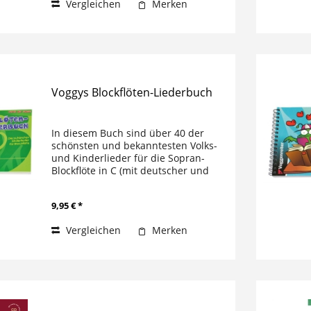
Vergleichen
Merken
Voggys Blockflöten-Liederbuch
In diesem Buch sind über 40 der
schönsten und bekanntesten Volks-
und Kinderlieder für die Sopran-
Blockflöte in C (mit deutscher und
barocker Griffweise)
zusammengestellt. Alle Lieder
9,95 € *
wurden für das frühe Blockflötenspiel
bearbeitet....
Vergleichen
Merken