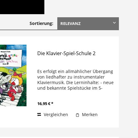
Sortierung:
Die Klavier-Spiel-Schule 2
Es erfolgt ein allmählicher Übergang
von liedhafter zu instrumentaler
Klaviermusik. Die Lerninhalte: - neue
und bekannte Spielstücke im 5-
Tonraum mit einfacher Begleitung -
allmähliche Ausdehnung des
16,95 € *
Tonraums durch Lagenwechsel,
stummer...
Vergleichen
Merken