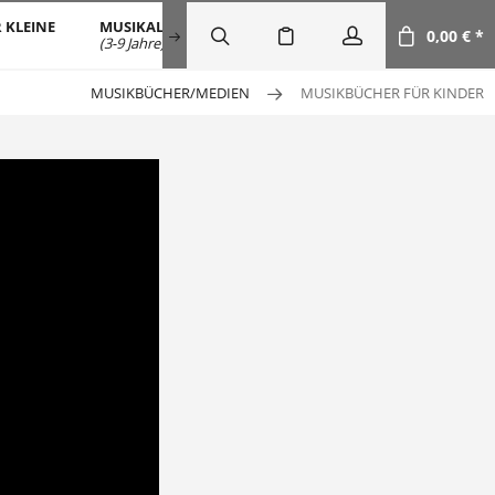
 KLEINE
MUSIKALISCHE FRÜHERZIEHUNG
SALE
DOW
0,00 € *
(3-9 Jahre)
MUSIKBÜCHER/MEDIEN
MUSIKBÜCHER FÜR KINDER