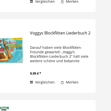
Vergleichen
Merken
Voggys Blockflöten Liederbuch 2
Darauf haben viele Blockflöten-
Freunde gewartet! „Voggy’s
Blockflöten-Liederbuch 2“ hält viele
weitere schöne und bekannte
Kinderlieder bereit. Diesmal geht es
mit Voggy um die ganze Welt, denn er
9,95 € *
stellt hier einige der beliebtesten...
Vergleichen
Merken