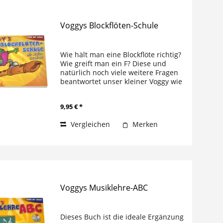
Voggys Blockflöten-Schule
Wie hält man eine Blockflöte richtig?
Wie greift man ein F? Diese und
natürlich noch viele weitere Fragen
beantwortet unser kleiner Voggy wie
gewohnt in einer Weise, die Kinder
verstehen und die Spaß macht.
9,95 € *
Eigens für diese Schule...
Vergleichen
Merken
Voggys Musiklehre-ABC
Dieses Buch ist die ideale Ergänzung