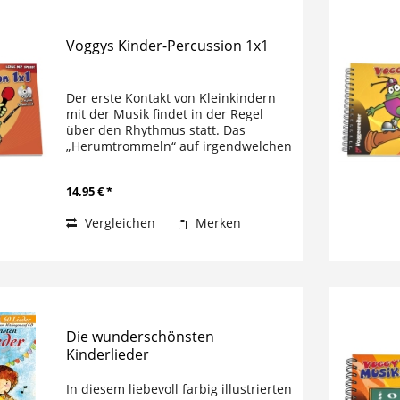
Voggys Kinder-Percussion 1x1
Der erste Kontakt von Kleinkindern
mit der Musik findet in der Regel
über den Rhythmus statt. Das
„Herumtrommeln“ auf irgendwelchen
Gegenständen gehört zu den
elementarsten Gefühlseindrücken.
14,95 € *
Auf der Grundlage ihrer Arbeit mit
Kindern...
Vergleichen
Merken
Die wunderschönsten
Kinderlieder
In diesem liebevoll farbig illustrierten