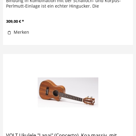
Bindung in Kombination mit der Schalloch- und Korpus-
Perlmutt-Einlage ist ein echter Hingucker. Die
durchbrochene...
309,00 € *
Merken
VOLT Ukulele "Lanai" (Concerto), Koa massiv, mit