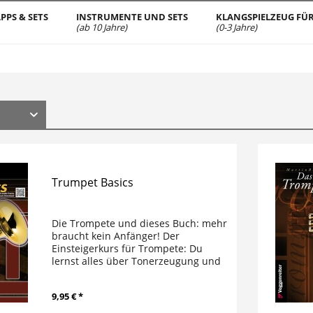
PPS & SETS
INSTRUMENTE UND SETS
KLANGSPIELZEUG FÜR
(ab 10 Jahre)
(0-3 Jahre)
Trumpet Basics
Die Trompete und dieses Buch: mehr
braucht kein Anfänger! Der
Einsteigerkurs für Trompete: Du
lernst alles über Tonerzeugung und
die ersten Töne, die richtige
Atemtechnik und die Grundlagen der
9,95 € *
Musiktheorie. Die Übungen und
Spielstücke...