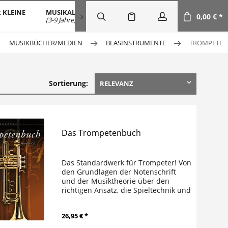
 KLEINE
MUSIKALISCHE FRÜHERZIEHUNG
SALE
DOW
0,00 € *
(3-9 Jahre)
MUSIKBÜCHER/MEDIEN
BLASINSTRUMENTE
TROMPETE
Sortierung:
Das Trompetenbuch
Das Standardwerk für Trompeter! Von
den Grundlagen der Notenschrift
und der Musiktheorie über den
richtigen Ansatz, die Spieltechnik und
die musikalische Praxis bis hin zur
Pflege der Trompete: dieses
26,95 € *
umfassende Lehrwerk behandelt
alle...