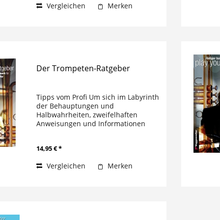
Vergleichen
Merken
Der Trompeten-Ratgeber
Tipps vom Profi Um sich im Labyrinth
der Behauptungen und
Halbwahrheiten, zweifelhaften
Anweisungen und Informationen
über das Erlernen eines
Blasinstrumentes besser
14,95 € *
zurechtzufinden, hat der Autor einen
Ratgeber verfasst, der die...
Vergleichen
Merken