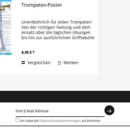
Trompeten-Poster
Unentbehrlich für jeden Trompeter!
Von der richtigen Haltung und dem
Ansatz über die täglichen Übungen
bis hin zur ausführlichen Grifftabelle:
das Wichtigste für Trompeter
übersichtlich und schnell im Blick!
8,95 € *
DIN A1, plano/gerollt
Vergleichen
Merken
Ich habe die
Datenschutzbestimmungen
zur Kenntnis
genommen.