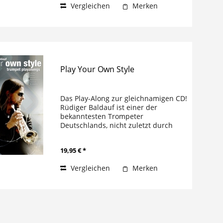
Vergleichen
Merken
Play Your Own Style
Das Play-Along zur gleichnamigen CD!
Rüdiger Baldauf ist einer der
bekanntesten Trompeter
Deutschlands, nicht zuletzt durch
seine Arbeit mit den Heavytones, der
Band von Stefan Raab’s Tonight show
19,95 € *
TV Total. Er studierte Musik und hat...
Vergleichen
Merken