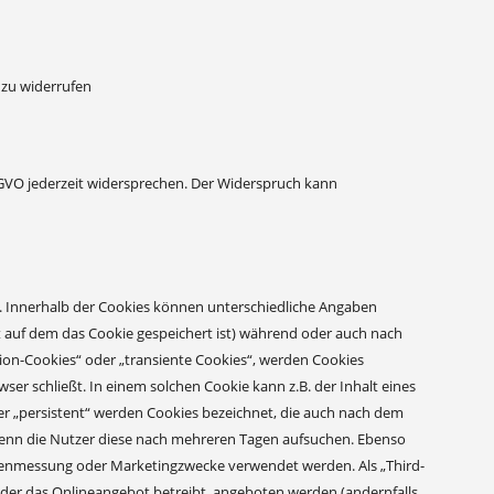
t zu widerrufen
SGVO jederzeit widersprechen. Der Widerspruch kann
n. Innerhalb der Cookies können unterschiedliche Angaben
t auf dem das Cookie gespeichert ist) während oder auch nach
ion-Cookies“ oder „transiente Cookies“, werden Cookies
er schließt. In einem solchen Cookie kann z.B. der Inhalt eines
r „persistent“ werden Cookies bezeichnet, die auch nach dem
 wenn die Nutzer diese nach mehreren Tagen aufsuchen. Ebenso
itenmessung oder Marketingzwecke verwendet werden. Als „Third-
der das Onlineangebot betreibt, angeboten werden (andernfalls,