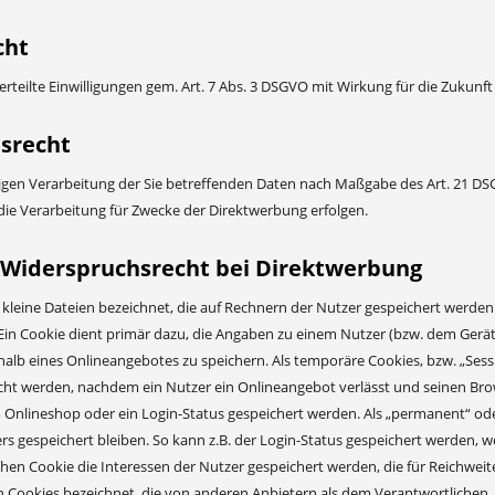
cht
erteilte Einwilligungen gem. Art. 7 Abs. 3 DSGVO mit Wirkung für die Zukunf
srecht
igen Verarbeitung der Sie betreffenden Daten nach Maßgabe des Art. 21 D
ie Verarbeitung für Zwecke der Direktwerbung erfolgen.
 Widerspruchsrecht bei Direktwerbung
 kleine Dateien bezeichnet, die auf Rechnern der Nutzer gespeichert werde
Ein Cookie dient primär dazu, die Angaben zu einem Nutzer (bzw. dem Gerä
alb eines Onlineangebotes zu speichern. Als temporäre Cookies, bzw. „Sess
scht werden, nachdem ein Nutzer ein Onlineangebot verlässt und seinen Brows
Onlineshop oder ein Login-Status gespeichert werden. Als „permanent“ ode
rs gespeichert bleiben. So kann z.B. der Login-Status gespeichert werden,
hen Cookie die Interessen der Nutzer gespeichert werden, die für Reichwe
 Cookies bezeichnet, die von anderen Anbietern als dem Verantwortlichen, 