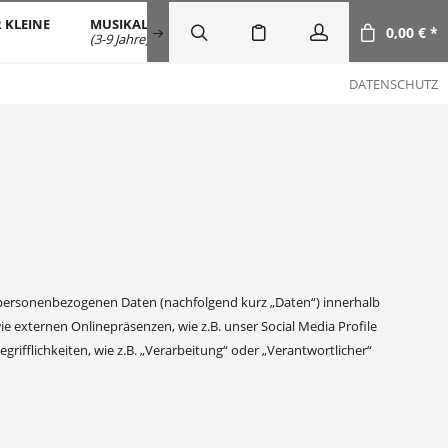
 KLEINE
MUSIKALISCHE FRÜHERZIEHUNG
SALE
DOW
0,00 € *
(3-9 Jahre)
DATENSCHUTZ
 personenbezogenen Daten (nachfolgend kurz „Daten“) innerhalb
externen Onlinepräsenzen, wie z.B. unser Social Media Profile
rifflichkeiten, wie z.B. „Verarbeitung“ oder „Verantwortlicher“