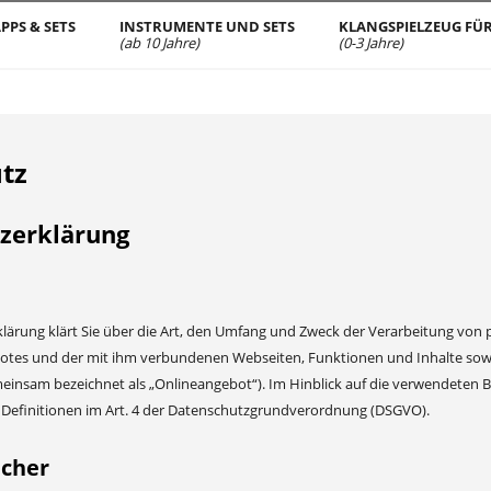
PPS & SETS
INSTRUMENTE UND SETS
KLANGSPIELZEUG FÜR
(ab 10 Jahre)
(0-3 Jahre)
tz
zerklärung
lärung klärt Sie über die Art, den Umfang und Zweck der Verarbeitung von
tes und der mit ihm verbundenen Webseiten, Funktionen und Inhalte sowie 
insam bezeichnet als „Onlineangebot“). Im Hinblick auf die verwendeten Beg
e Definitionen im Art. 4 der Datenschutzgrundverordnung (DSGVO).
icher