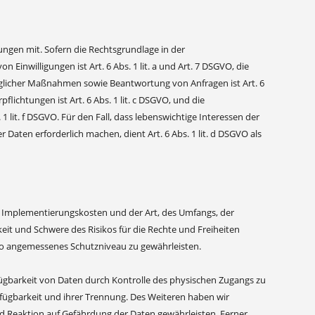
ngen mit. Sofern die Rechtsgrundlage in der
 Einwilligungen ist Art. 6 Abs. 1 lit. a und Art. 7 DSGVO, die
aglicher Maßnahmen sowie Beantwortung von Anfragen ist Art. 6
flichtungen ist Art. 6 Abs. 1 lit. c DSGVO, und die
 lit. f DSGVO. Für den Fall, dass lebenswichtige Interessen der
aten erforderlich machen, dient Art. 6 Abs. 1 lit. d DSGVO als
r Implementierungskosten und der Art, des Umfangs, der
it und Schwere des Risikos für die Rechte und Freiheiten
ko angemessenes Schutzniveau zu gewährleisten.
ügbarkeit von Daten durch Kontrolle des physischen Zugangs zu
erfügbarkeit und ihrer Trennung. Des Weiteren haben wir
 Reaktion auf Gefährdung der Daten gewährleisten. Ferner