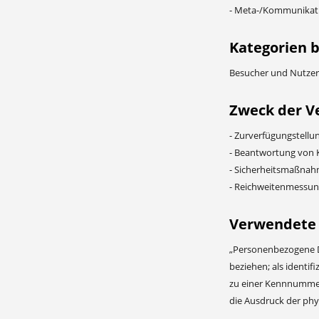
- Meta-/Kommunikatio
Kategorien 
Besucher und Nutzer
Zweck der V
- Zurverfügungstellu
- Beantwortung von 
- Sicherheitsmaßnah
- Reichweitenmessu
Verwendete B
„Personenbezogene Dat
beziehen; als identi
zu einer Kennnummer,
die Ausdruck der phys