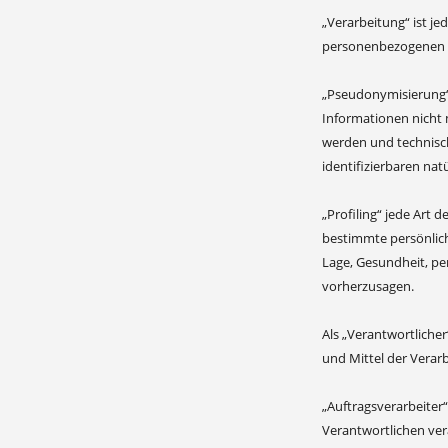
„Verarbeitung“ ist j
personenbezogenen Da
„Pseudonymisierung“
Informationen nicht 
werden und technisch
identifizierbaren na
„Profiling“ jede Art
bestimmte persönlich
Lage, Gesundheit, per
vorherzusagen.
Als „Verantwortlicher
und Mittel der Verar
„Auftragsverarbeiter“
Verantwortlichen ver