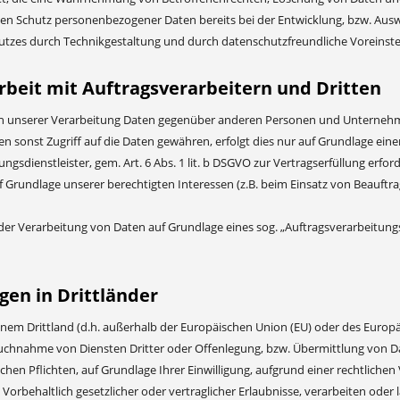
den Schutz personenbezogener Daten bereits bei der Entwicklung, bzw. Au
utzes durch Technikgestaltung und durch datenschutzfreundliche Voreinste
eit mit Auftragsverarbeitern und Dritten
 unserer Verarbeitung Daten gegenüber anderen Personen und Unternehmen 
n sonst Zugriff auf die Daten gewähren, erfolgt dies nur auf Grundlage eine
ungsdienstleister, gem. Art. 6 Abs. 1 lit. b DSGVO zur Vertragserfüllung erforde
f Grundlage unserer berechtigten Interessen (z.B. beim Einsatz von Beauftra
 der Verarbeitung von Daten auf Grundlage eines sog. „Auftragsverarbeitung
en in Drittländer
einem Drittland (d.h. außerhalb der Europäischen Union (EU) oder des Europ
hnahme von Diensten Dritter oder Offenlegung, bzw. Übermittlung von Daten
ichen Pflichten, auf Grundlage Ihrer Einwilligung, aufgrund einer rechtliche
 Vorbehaltlich gesetzlicher oder vertraglicher Erlaubnisse, verarbeiten oder 