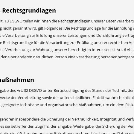
 Rechtsgrundlagen
. 13 DSGVO teilen wir Ihnen die Rechtsgrundlagen unserer Datenverarbeitu
nicht genannt wird, gilt Folgendes: Die Rechtsgrundlage für die Einholung von
die Verarbeitung zur Erfüllung unserer Leistungen und Durchführung vertr
die Rechtsgrundlage für die Verarbeitung zur Erfüllung unserer rechtlichen Verp
ie Verarbeitung zur Wahrung unserer berechtigten Interessen ist Art. 6 Abs. 1
der einer anderen natürlichen Person eine Verarbeitung personenbezogener D
smaßnahmen
gabe des Art. 32 DSGVO unter Berücksichtigung des Stands der Technik, de
cke der Verarbeitung sowie der unterschiedlichen Eintrittswahrscheinlichke
n, geeignete technische und organisatorische Maßnahmen, um ein dem Risi
ören insbesondere die Sicherung der Vertraulichkeit, Integrität und Verf
es sie betreffenden Zugriffs, der Eingabe, Weitergabe, der Sicherung der V
et, die eine Wahrnehmung von Betroffenenrechten, Löschung von Daten und