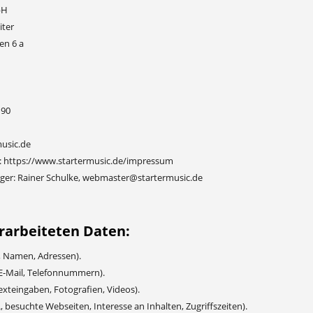
bH
iter
n 6 a
 90
music.de
 https://www.startermusic.de/impressum
ger: Rainer Schulke, webmaster@startermusic.de
rarbeiteten Daten:
., Namen, Adressen).
 E-Mail, Telefonnummern).
Texteingaben, Fotografien, Videos).
, besuchte Webseiten, Interesse an Inhalten, Zugriffszeiten).