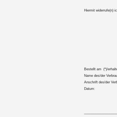
Hiermit widerrufe(n) 
Bestellt am (*)/erhal
Name des/der Verbrau
Anschrift des/der Ver
Datum:
__________________