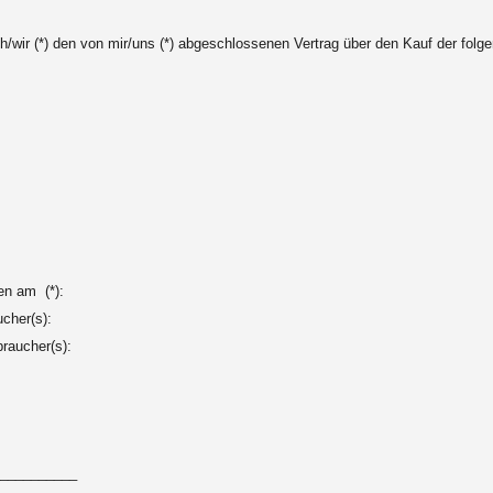
ich/wir (*) den von mir/uns (*) abgeschlossenen Vertrag über den Kauf der folg
ten am (*):
cher(s):
braucher(s):
__________