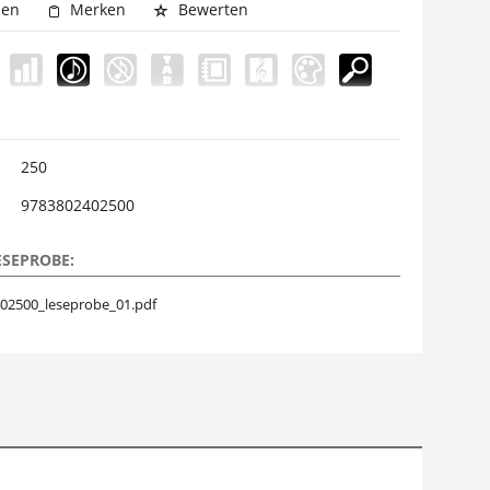
hen
Merken
Bewerten
250
9783802402500
ESEPROBE:
02500_leseprobe_01.pdf