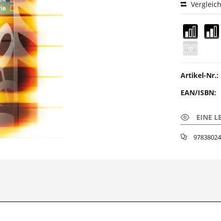
Vergleic
Artikel-Nr.:
EAN/ISBN:
EINE L
97838024