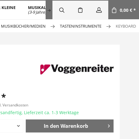
 KLEINE
MUSIKALISCHE FRÜHERZIEHUNG
SALE
DOW
0,00 € *
(3-9 Jahre)
MUSIKBÜCHER/MEDIEN
TASTENINSTRUMENTE
KEYBOARD
 *
l. Versandkosten
sandfertig, Lieferzeit ca. 1-3 Werktage
In den
Warenkorb