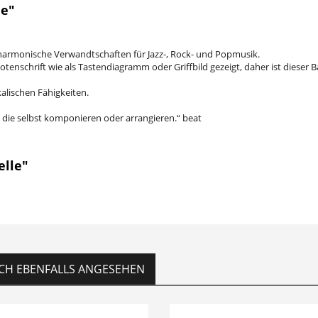
le"
 harmonische Verwandtschaften für Jazz-, Rock- und Popmusik.
tenschrift wie als Tastendiagramm oder Griffbild gezeigt, daher ist dieser
alischen Fähigkeiten.
, die selbst komponieren oder arrangieren.“ beat
elle"
CH EBENFALLS ANGESEHEN