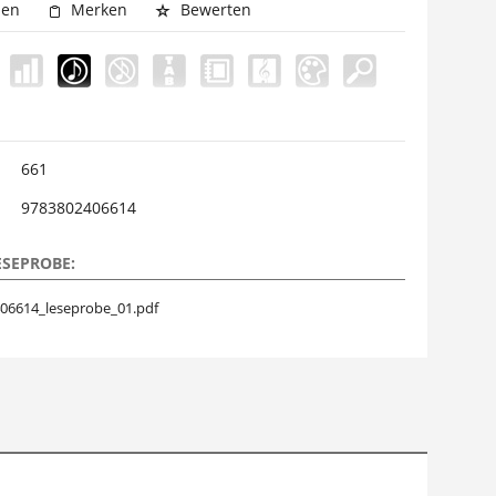
hen
Merken
Bewerten
661
9783802406614
ESEPROBE:
06614_leseprobe_01.pdf