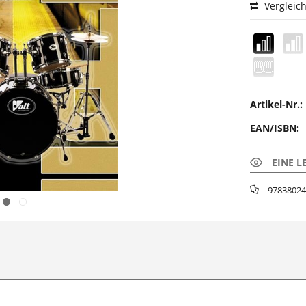
Vergleic
Artikel-Nr.:
EAN/ISBN:
EINE L
97838024