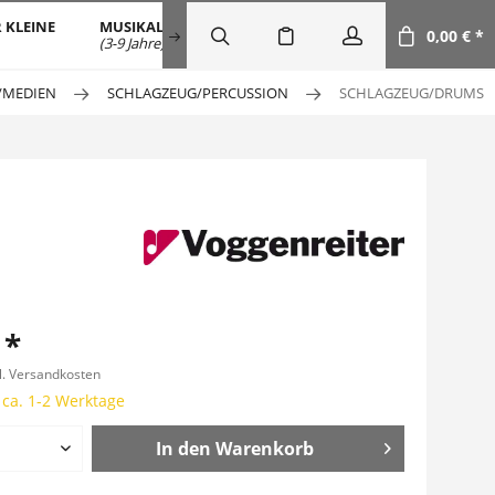
 KLEINE
MUSIKALISCHE FRÜHERZIEHUNG
SALE
DOW
0,00 € *
(3-9 Jahre)
/MEDIEN
SCHLAGZEUG/PERCUSSION
SCHLAGZEUG/DRUMS
 *
l. Versandkosten
 ca. 1-2 Werktage
In den
Warenkorb