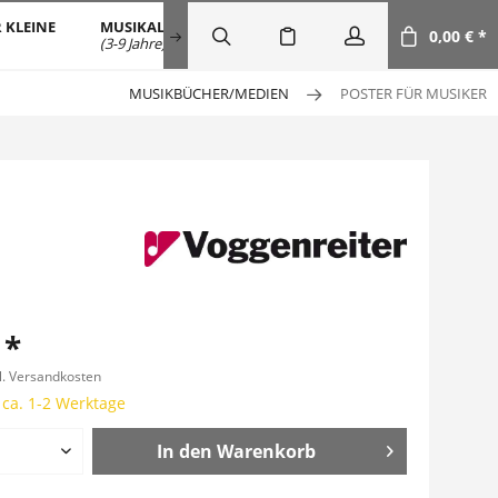
 KLEINE
MUSIKALISCHE FRÜHERZIEHUNG
SALE
DOW
0,00 € *
(3-9 Jahre)
MUSIKBÜCHER/MEDIEN
POSTER FÜR MUSIKER
 *
l. Versandkosten
 ca. 1-2 Werktage
In den
Warenkorb