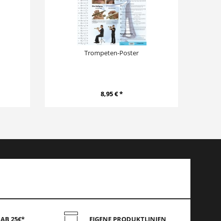
Trompeten-Poster
V
8,95 € *
AB 25€*
EIGENE PRODUKTLINIEN