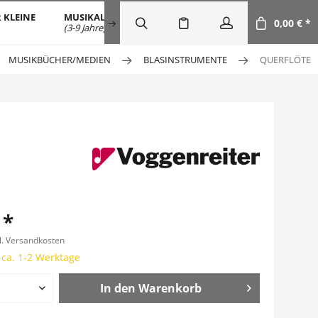
 KLEINE
MUSIKALISCHE FRÜHERZIEHUNG
SALE
DOW
0,00 € *
(3-9 Jahre)
MUSIKBÜCHER/MEDIEN
BLASINSTRUMENTE
QUERFLÖTE
 *
l. Versandkosten
 ca. 1-2 Werktage
In den
Warenkorb