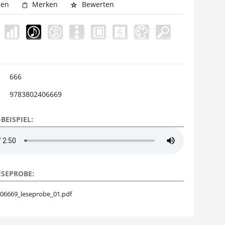
hen
Merken
Bewerten
666
9783802406669
BEISPIEL:
ESEPROBE:
06669_leseprobe_01.pdf