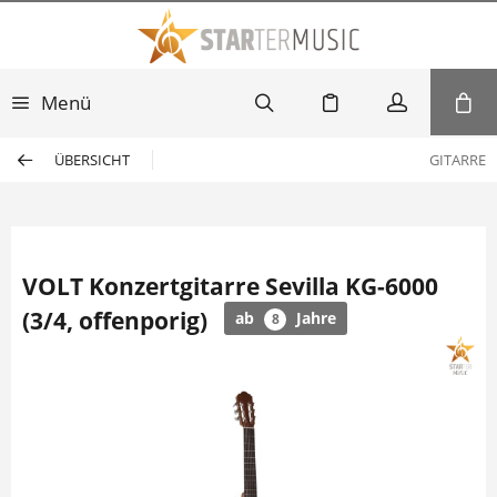
Menü
ÜBERSICHT
GITARRE
VOLT Konzertgitarre Sevilla KG-6000
(3/4, offenporig)
ab
Jahre
8