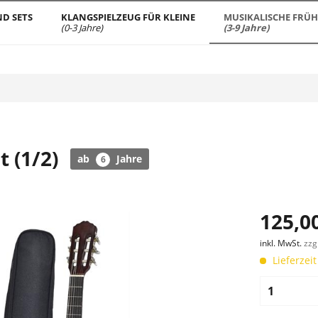
D SETS
KLANGSPIELZEUG FÜR KLEINE
MUSIKALISCHE FRÜ
(0-3 Jahre)
(3-9 Jahre)
t (1/2)
ab
Jahre
6
125,00
inkl. MwSt.
zzg
Lieferzeit