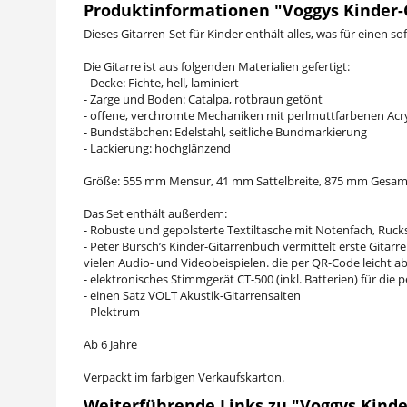
Produktinformationen "Voggys Kinder-G
Dieses Gitarren-Set für Kinder enthält alles, was für einen so
Die Gitarre ist aus folgenden Materialien gefertigt:
- Decke: Fichte, hell, laminiert
- Zarge und Boden: Catalpa, rotbraun getönt
- offene, verchromte Mechaniken mit perlmuttfarbenen Acr
- Bundstäbchen: Edelstahl, seitliche Bundmarkierung
- Lackierung: hochglänzend
Größe: 555 mm Mensur, 41 mm Sattelbreite, 875 mm Gesam
Das Set enthält außerdem:
- Robuste und gepolsterte Textiltasche mit Notenfach, Ruck
- Peter Bursch’s Kinder-Gitarrenbuch vermittelt erste Gita
vielen Audio- und Videobeispielen. die per QR-Code leicht ab
- elektronisches Stimmgerät CT-500 (inkl. Batterien) für die
- einen Satz VOLT Akustik-Gitarrensaiten
- Plektrum
Ab 6 Jahre
Verpackt im farbigen Verkaufskarton.
Weiterführende Links zu "Voggys Kinder