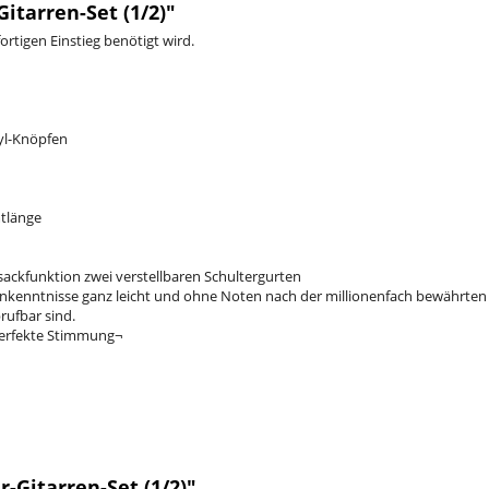
itarren-Set (1/2)"
fortigen Einstieg benötigt wird.
yl-Knöpfen
tlänge
sackfunktion zwei verstellbaren Schultergurten
rrenkenntnisse ganz leicht und ohne Noten nach der millionenfach bewährte
rufbar sind.
 perfekte Stimmung¬
-Gitarren-Set (1/2)"