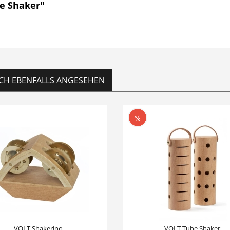
te Shaker"
CH EBENFALLS ANGESEHEN
VOLT Shakerino
VOLT Tube Shaker