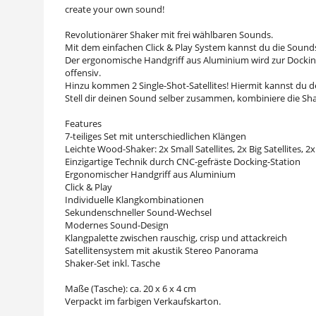
create your own sound!
Revolutionärer Shaker mit frei wählbaren Sounds.
Mit dem einfachen Click & Play System kannst du die Sou
Der ergonomische Handgriff aus Aluminium wird zur Docking-S
offensiv.
Hinzu kommen 2 Single-Shot-Satellites! Hiermit kannst du d
Stell dir deinen Sound selber zusammen, kombiniere die Sha
Features
7-teiliges Set mit unterschiedlichen Klängen
Leichte Wood-Shaker: 2x Small Satellites, 2x Big Satellites, 2x
Einzigartige Technik durch CNC-gefräste Docking-Station
Ergonomischer Handgriff aus Aluminium
Click & Play
Individuelle Klangkombinationen
Sekundenschneller Sound-Wechsel
Modernes Sound-Design
Klangpalette zwischen rauschig, crisp und attackreich
Satellitensystem mit akustik Stereo Panorama
Shaker-Set inkl. Tasche
Maße (Tasche): ca. 20 x 6 x 4 cm
Verpackt im farbigen Verkaufskarton.