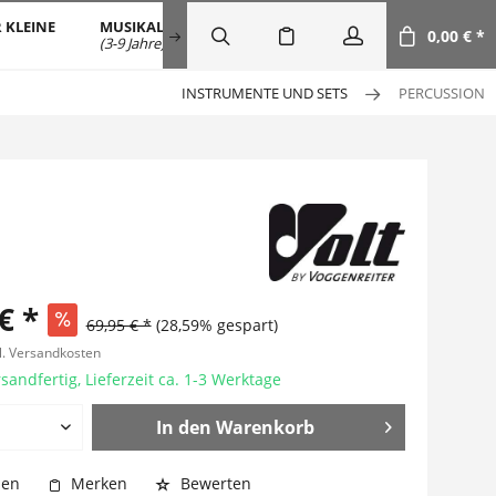
 KLEINE
MUSIKALISCHE FRÜHERZIEHUNG
SALE
DOW
0,00 € *
(3-9 Jahre)
INSTRUMENTE UND SETS
PERCUSSION
€ *
69,95 € *
(28,59% gespart)
l. Versandkosten
sandfertig, Lieferzeit ca. 1-3 Werktage
In den
Warenkorb
hen
Merken
Bewerten