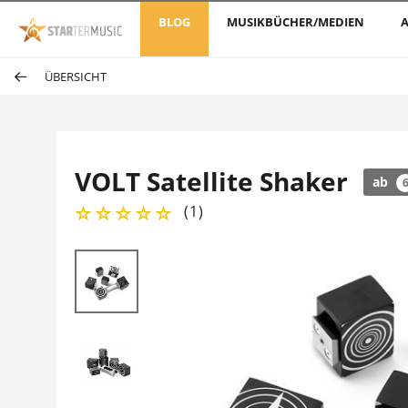
BLOG
MUSIKBÜCHER/MEDIEN
A
ÜBERSICHT
VOLT Satellite Shaker
ab
(
1
)