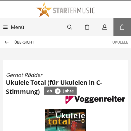
Menü
ÜBERSICHT
UKULELE
Gernot Rödder
Ukulele Total (für Ukulelen in C-
Stimmung)
ab
Jahre
8