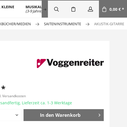
 KLEINE
MUSIKALISCHE FRÜHERZIEHUNG
SALE
DOW
0,00 € *
(3-9 Jahre)
KBÜCHER/MEDIEN
SAITENINSTRUMENTE
AKUSTIK-GITARRE
 *
l. Versandkosten
sandfertig, Lieferzeit ca. 1-3 Werktage
In den
Warenkorb