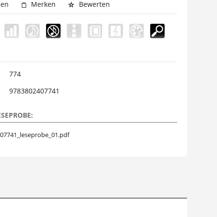
hen
Merken
Bewerten
774
9783802407741
ESEPROBE:
07741_leseprobe_01.pdf