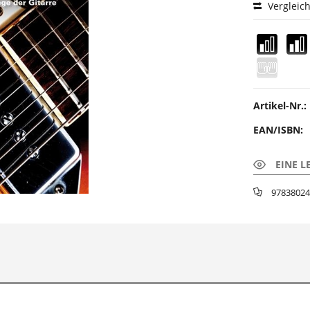
Vergleic
Artikel-Nr.:
EAN/ISBN:
EINE L
97838024