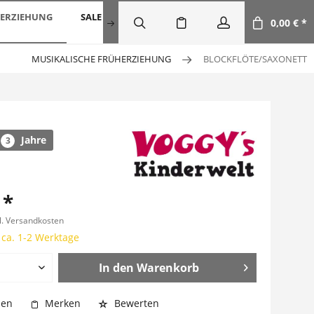
HERZIEHUNG
SALE
DOWNLOAD
0,00 € *
MUSIKALISCHE FRÜHERZIEHUNG
BLOCKFLÖTE/SAXONETT
Jahre
3
 *
l. Versandkosten
 ca. 1-2 Werktage
In den
Warenkorb
hen
Merken
Bewerten