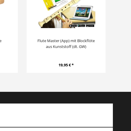
e
Flute Master (App) mit Blockflöte
Vog
aus Kunststoff (dt. GW)
19,95 € *