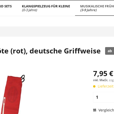
D SETS
KLANGSPIELZEUG FÜR KLEINE
MUSIKALISCHE FRÜ
(0-3 Jahre)
(3-9 Jahre)
te (rot), deutsche Griffweise
ab
7,95 €
inkl. MwSt.
zzg
Lieferzeit
Vergleic