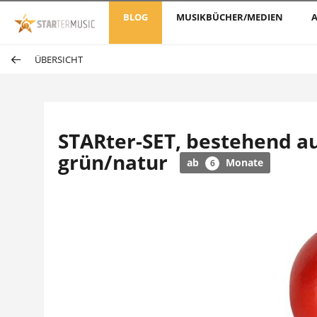
BLOG
MUSIKBÜCHER/MEDIEN
A
ÜBERSICHT
STARter-SET, bestehend au
grün/natur
ab
Monate
6