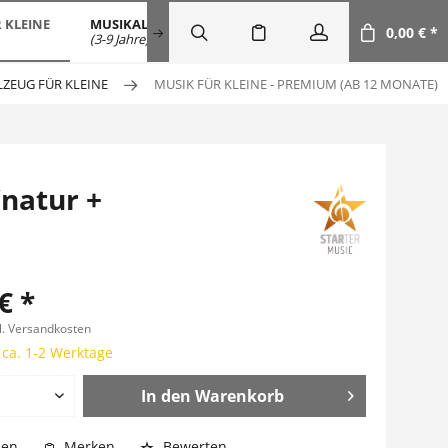
 KLEINE
MUSIKALISCHE FRÜHERZIEHUNG
SALE
DOW
0,00 € *
(3-9 Jahre)
ZEUG FÜR KLEINE
MUSIK FÜR KLEINE - PREMIUM (AB 12 MONATE)
/natur +
€ *
l. Versandkosten
 ca. 1-2 Werktage
In den
Warenkorb
hen
Merken
Bewerten