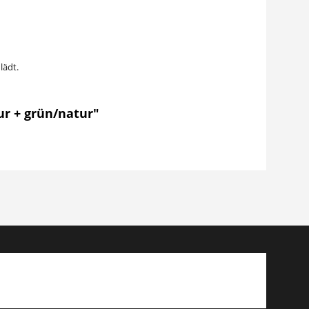
lädt.
ur + grün/natur"